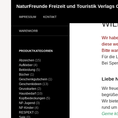
NaturFreunde Freizeit und Touristik Verlag
SHOP
SUCHEN
ZUM INHALT SPRINGEN
IMPRESSUM
KONTAKT
WI
MEIN KONTO
WARENKORB
Wir habe
diese we
Bitte wa
PRODUKTKATEGORIEN
Für die 
Abzeichen
(15)
Bei Sper
Aufkleber
(4)
Bekleidung
(5)
Bücher
(1)
Liebe 
Geschenkgutschein
(1)
Geschenkideen
(13)
Wir freu
Grusskarten
(2)
Hausbedarf
(10)
begrüßen
Kopfbedeckungen
(5)
Wir biete
NF-Jugend
(3)
rund um 
NF-Kinder
(4)
RESPEKT
(2)
Gerne kö
Sale
(0)