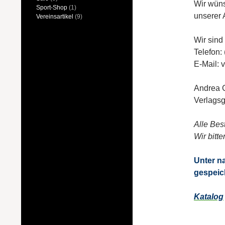
Wir wüns
Sport-Shop
(1)
unserer 
Vereinsartikel
(9)
Wir sind
Telefon:
E-Mail: 
Andrea 
Verlagsg
Alle Bes
Wir bitt
Unter n
gespeic
Katalog