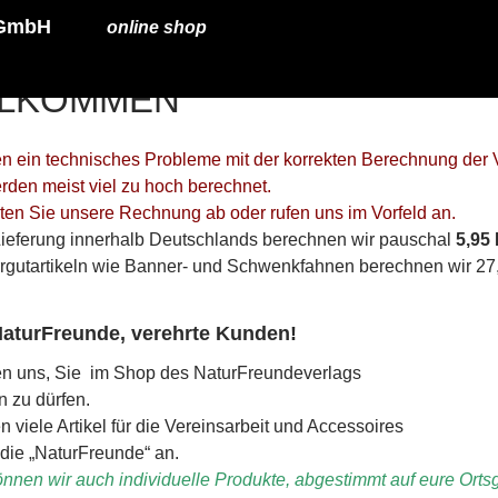
s GmbH
online shop
LLKOMMEN
n ein technisches Probleme mit der korrekten Berechnung der 
rden meist viel zu hoch berechnet.
rten Sie unsere Rechnung ab oder rufen uns im Vorfeld an.
Lieferung innerhalb Deutschlands berechnen wir pauschal
5,95
rgutartikeln wie Banner- und Schwenkfahnen berechnen wir 27,
NaturFreunde, verehrte Kunden!
en uns, Sie im Shop des NaturFreundeverlags
 zu dürfen.
n viele Artikel für die Vereinsarbeit und Accessoires
die „NaturFreunde“ an.
nnen wir auch individuelle Produkte, abgestimmt auf eure Ortsg