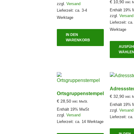
€
10,90
inkl. 
zzgl.
Versand
der
Enthält 19% 
Lieferzeit: ca. 3-4
Produktseite
zzgl.
Versand
Werktage
gewählt
Lieferzeit: ca.
werden
Werktage
IN DEN
WARENKORB
AUSFÜ
WÄHLE
Adressste
Ortsgruppenstempel
€
32,90
inkl. 
€
28,50
inkl. MwSt.
Enthält 19% 
Enthält 19% MwSt
zzgl.
Versand
zzgl.
Versand
Lieferzeit: ca
Lieferzeit: ca. 14 Werktage
Dieses