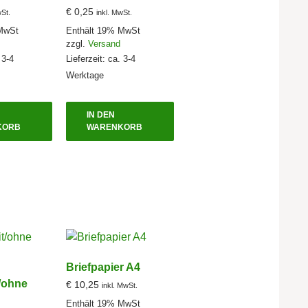
€
0,25
wSt.
inkl. MwSt.
MwSt
Enthält 19% MwSt
zzgl.
Versand
 3-4
Lieferzeit: ca. 3-4
Werktage
IN DEN
KORB
WARENKORB
Briefpapier A4
/ohne
€
10,25
inkl. MwSt.
Enthält 19% MwSt