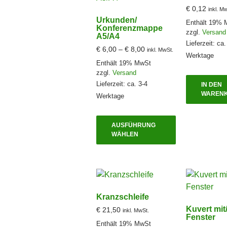
€
0,12
inkl. M
Urkunden/
Enthält 19% 
Konferenzmappe
zzgl.
Versand
A5/A4
Lieferzeit: ca.
Preisspanne:
€
6,00
–
€
8,00
inkl. MwSt.
Werktage
€ 6,00
Enthält 19% MwSt
bis
zzgl.
Versand
€ 8,00
Lieferzeit: ca. 3-4
IN DEN
WAREN
Werktage
Dieses
AUSFÜHRUNG
Produkt
WÄHLEN
weist
mehrere
Varianten
auf.
Die
Kranzschleife
Optionen
Kuvert mit
€
21,50
inkl. MwSt.
können
Fenster
Enthält 19% MwSt
auf