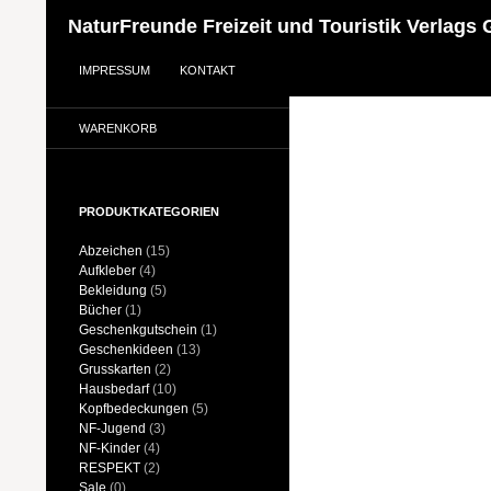
NaturFreunde Freizeit und Touristik Verlag
SHOP
SUCHEN
ZUM INHALT SPRINGEN
IMPRESSUM
KONTAKT
MEIN KONTO
WARENKORB
PRODUKTKATEGORIEN
Abzeichen
(15)
Aufkleber
(4)
Bekleidung
(5)
Bücher
(1)
Geschenkgutschein
(1)
Geschenkideen
(13)
Grusskarten
(2)
Hausbedarf
(10)
Kopfbedeckungen
(5)
NF-Jugend
(3)
NF-Kinder
(4)
RESPEKT
(2)
Sale
(0)