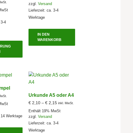
MwSt.
zzgl.
Versand
MwSt
Lieferzeit: ca. 3-4
Werktage
 3-4
IN DEN
Dieses
WARENKORB
HRUNG
Produkt
N
weist
mehrere
Varianten
auf.
Die
mpel
Optionen
Urkunde A5 oder A4
MwSt.
können
Preisspanne:
€
2,10
–
€
2,15
inkl. MwSt.
MwSt
auf
€ 2,10
Enthält 19% MwSt
der
bis
. 14 Werktage
zzgl.
Versand
Produktseite
€ 2,15
Lieferzeit: ca. 3-4
gewählt
Werktage
werden