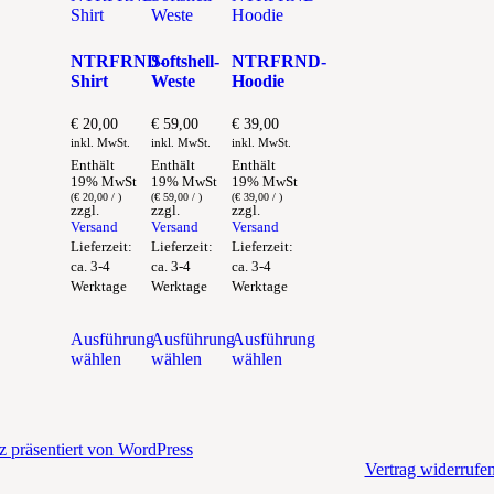
NTRFRND-
Softshell-
NTRFRND-
Shirt
Weste
Hoodie
€
20,00
€
59,00
€
39,00
inkl. MwSt.
inkl. MwSt.
inkl. MwSt.
Enthält
Enthält
Enthält
19% MwSt
19% MwSt
19% MwSt
(
€
20,00
/ )
(
€
59,00
/ )
(
€
39,00
/ )
zzgl.
zzgl.
zzgl.
Versand
Versand
Versand
Lieferzeit:
Lieferzeit:
Lieferzeit:
ca. 3-4
ca. 3-4
ca. 3-4
Werktage
Werktage
Werktage
Ausführung
Ausführung
Ausführung
wählen
wählen
wählen
Dieses
Dieses
Dieses
Produkt
Produkt
Produkt
weist
weist
weist
mehrere
mehrere
mehrere
z präsentiert von WordPress
Varianten
Varianten
Varianten
Vertrag widerrufe
auf.
auf.
auf.