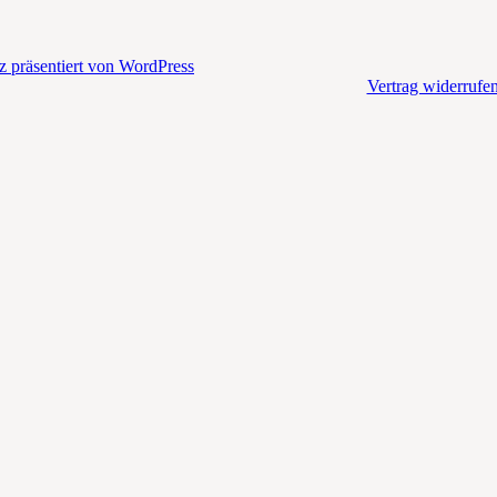
auf.
Die
Optionen
z präsentiert von WordPress
können
Vertrag widerrufe
auf
der
Produktseite
gewählt
werden