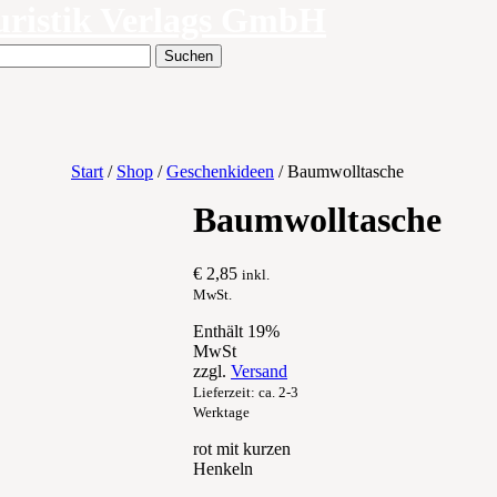
uristik Verlags GmbH
Start
/
Shop
/
Geschenkideen
/ Baumwolltasche
Baumwolltasche
€
2,85
inkl.
MwSt.
Enthält 19%
MwSt
zzgl.
Versand
Lieferzeit: ca. 2-3
Werktage
rot mit kurzen
Henkeln