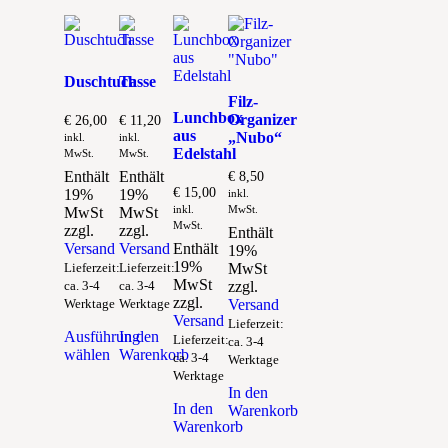
Duschtuch
Tasse
Filz-
Lunchbox
Organizer
€
26,00
€
11,20
aus
„Nubo“
inkl.
inkl.
Edelstahl
MwSt.
MwSt.
Enthält
Enthält
€
8,50
€
15,00
19%
19%
inkl.
inkl.
MwSt.
MwSt
MwSt
MwSt.
zzgl.
zzgl.
Enthält
Versand
Versand
Enthält
19%
19%
Lieferzeit:
Lieferzeit:
MwSt
MwSt
ca. 3-4
ca. 3-4
zzgl.
zzgl.
Werktage
Werktage
Versand
Versand
Lieferzeit:
Ausführung
In den
Lieferzeit:
ca. 3-4
wählen
Warenkorb
ca. 3-4
Werktage
Dieses
Werktage
Produkt
In den
weist
In den
Warenkorb
mehrere
Warenkorb
Varianten