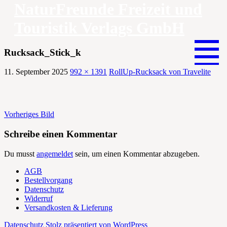
NaturFreunde Freizeit und
Touristik Verlags GmbH
Zum
Inhalt
Rucksack_Stick_k
springen
11. September 2025
992 × 1391
RollUp-Rucksack von Travelite
Vorheriges Bild
Schreibe einen Kommentar
Du musst
angemeldet
sein, um einen Kommentar abzugeben.
AGB
Bestellvorgang
Datenschutz
Widerruf
Versandkosten & Lieferung
Datenschutz
Stolz präsentiert von WordPress