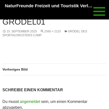
Zum
NaturFreunde Freizeit und Touristik Verlags GmbH
Inhalt
spring
GRÖDEL01
15. SEPTEMBER 2025
2560 × 2110
GRÖDEL DES
SPORTAUSRÜSTERS CAMP
Vorheriges Bild
SCHREIBE EINEN KOMMENTAR
Du musst
angemeldet
sein, um einen Kommentar
abzugeben.