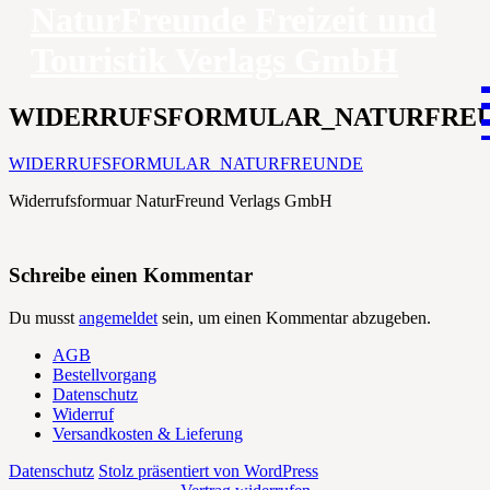
NaturFreunde Freizeit und
Touristik Verlags GmbH
Zum
Inhalt
WIDERRUFSFORMULAR_NATURFRE
springen
WIDERRUFSFORMULAR_NATURFREUNDE
Widerrufsformuar NaturFreund Verlags GmbH
Schreibe einen Kommentar
Du musst
angemeldet
sein, um einen Kommentar abzugeben.
AGB
Bestellvorgang
Datenschutz
Widerruf
Versandkosten & Lieferung
Datenschutz
Stolz präsentiert von WordPress