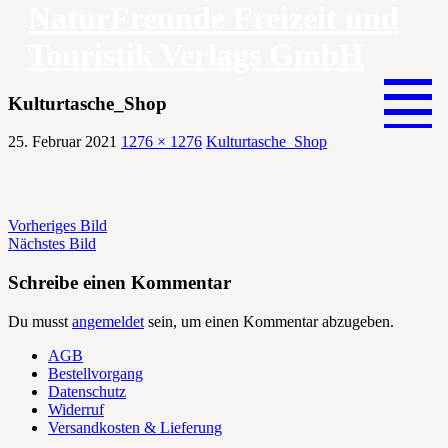
NaturFreunde Freizeit und
Touristik Verlags GmbH
Zum
Inhalt
Kulturtasche_Shop
springen
25. Februar 2021
1276 × 1276
Kulturtasche_Shop
Vorheriges Bild
Nächstes Bild
Schreibe einen Kommentar
Du musst
angemeldet
sein, um einen Kommentar abzugeben.
AGB
Bestellvorgang
Datenschutz
Widerruf
Versandkosten & Lieferung